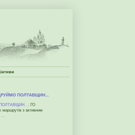
ціативи
НДРУЙМО ПОЛТАВЩИН...
 ПОЛТАВЩИН...
: ГО
х маршрутів з активним
...