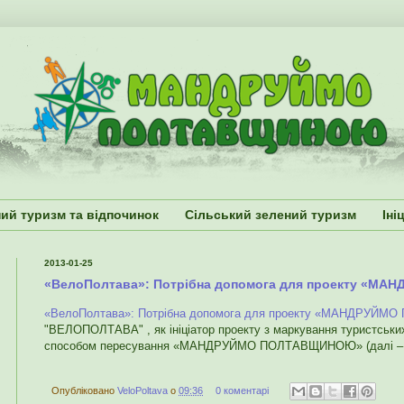
ий туризм та відпочинок
Сільський зелений туризм
Іні
2013-01-25
«ВелоПолтава»: Потрібна допомога для проекту «МА
«ВелоПолтава»: Потрібна допомога для проекту «МАНДРУЙМО
"ВЕЛОПОЛТАВА" , як ініціатор проекту з маркування туристськи
способом пересування «МАНДРУЙМО ПОЛТАВЩИНОЮ» (далі – 
Опубліковано
VeloPoltava
о
09:36
0 коментарі