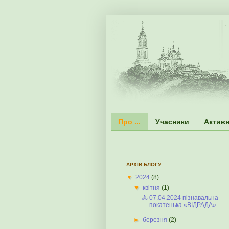
Про ...
Учасники
Активн
АРХІВ БЛОГУ
▼
2024
(8)
▼
квітня
(1)
🚴 07.04.2024 пізнавальна
покатенька «ВІДРАДА»
►
березня
(2)