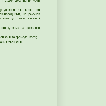
ті, задля досягнення мети
дходження, які вносяться
іжнародними, на рахунок
до умов цих пожертвувань і
ного туризму та активного
анізації та громадськості;
ань Організації.