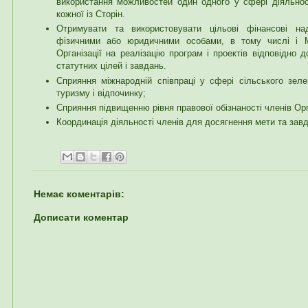
використання можливостей один одного у сфері діяльнос
кожної із Сторін.
Отримувати та використовувати цільові фінансові на
фізичними або юридичними особами, в тому числі і М
Організації на реалізацію програм і проектів відповідно 
статутних цілей і завдань.
Сприяння міжнародній співпраці у сфері сільського зеле
туризму і відпочинку;
Сприяння підвищенню рівня правової обізнаності членів Орг
Координація діяльності членів для досягнення мети та завд
Немає коментарів:
Дописати коментар