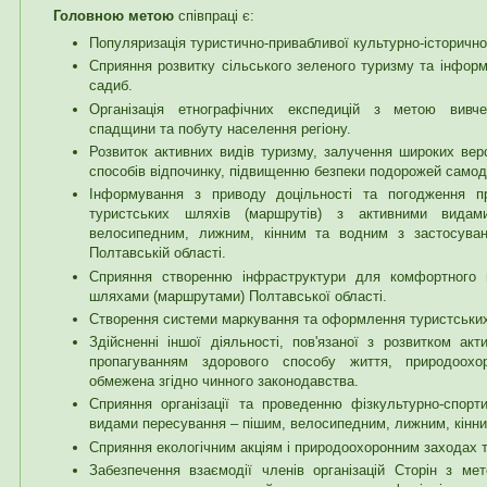
Головною метою
співпраці є:
Популяризація туристично-привабливої культурно-історичн
Сприяння розвитку сільського зеленого туризму та інформ
садиб.
Організація етнографічних експедицій з метою вивче
спадщини та побуту населення регіону.
Розвиток активних видів туризму, залучення широких вер
способів відпочинку, підвищенню безпеки подорожей самод
Інформування з приводу доцільності та погодження п
туристських шляхів (маршрутів) з активними вида
велосипедним, лижним, кінним та водним з застосува
Полтавській області.
Сприяння створенню інфраструктури для комфортного 
шляхами (маршрутами) Полтавської області.
Створення системи маркування та оформлення туристських
Здійсненні іншої діяльності, пов'язаної з розвитком акт
пропагуванням здорового способу життя, природоо
обмежена згідно чинного законодавства.
Сприяння організації та проведенню фізкультурно-спорт
видами пересування – пішим, велосипедним, лижним, кінн
Сприяння екологічним акціям і природоохоронним заходах т
Забезпечення взаємодії членів організацій Сторін з ме