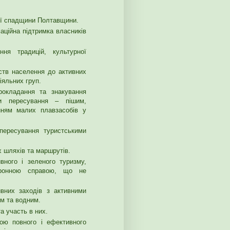
ої спадщини Полтавщини.
аційна підтримка власників
ння традицій, культурної
ств населення до активних
іяльних груп.
рокладання та знакування
ми пересування – пішим,
нням малих плавзасобів у
пересування туристськими
 шляхів та маршрутів.
ивного і зеленого туризму,
хоронною справою, що не
ивних заходів з активними
им та водним.
а участь в них.
тою повного і ефективного