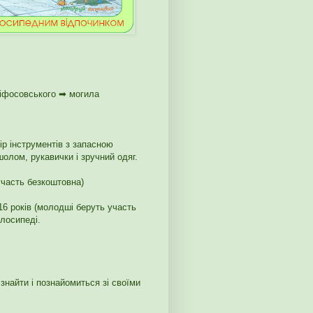
іфосовського ➡ могила
ір інструментів з запасною
олом, рукавички і зручний одяг.
участь безкоштовна)
6 років (молодші беруть участь
елосипеді.
знайти і познайомиться зі своїми