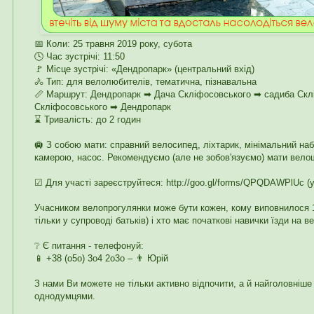
📅 Коли: 25 травня 2019 року, субота
🕓 Час зустрічі: 11:50
🚩 Місце зустрічі: «Дендропарк» (центральний вхід)
🚴 Тип: для велолюбителів, тематична, пізнавальна
📏 Маршрут: Дендропарк ➡ Дача Скліфосовського ➡ садиба Скл
Скліфосовського ➡ Дендропарк
⌛ Тривалість: до 2 годин
🛄 З собою мати: справний велосипед, ліхтарик, мінімальний наб
камерою, насос. Рекомендуємо (але не зобов'язуємо) мати велош
☑ Для участі зареєструйтеся: http://goo.gl/forms/QPQDAWPlUc (
Учасником велопрогулянки може бути кожен, кому виповнилося 1
тільки у супроводі батьків) і хто має початкові навички їзди на в
❔ Є питання - телефонуй:
📱 +38 (o5o) 3o4 2o3o – 👨 Юрій
З нами Ви можете не тільки активно відпочити, а й найголовніше 
однодумцями.