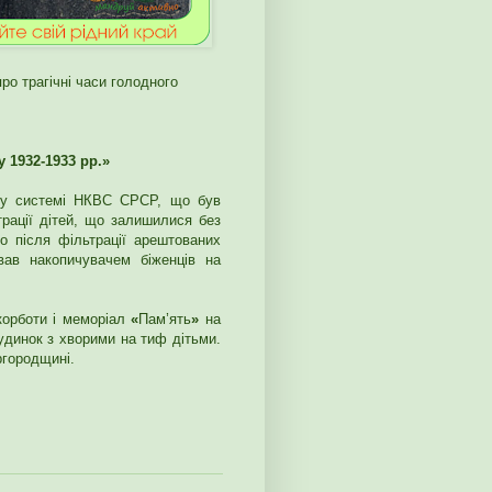
ро трагічні часи голодного
 1932-1933 рр.»
ь у системі НКВС СРСР, що був
рації дітей, що залишилися без
бо після фільтрації арештованих
вав накопичувачем біженців на
корботи і меморіал
«
Пам’ять
»
на
будинок з хворими на тиф дітьми.
ргородщині.