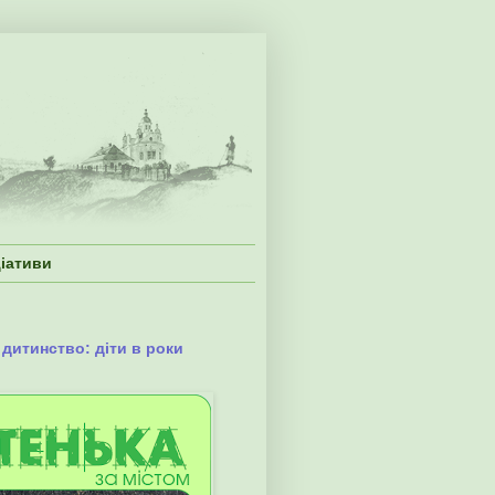
ціативи
 дитинство: діти в роки