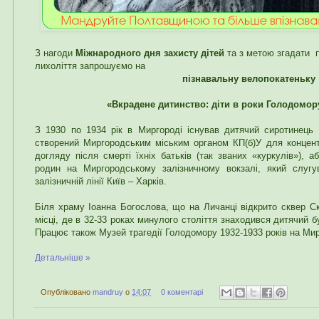
З нагоди
Міжнародного дня захисту дітей
та з метою згадати п
лихоліття запрошуємо
на
пізнавальну велопокатеньку
«Вкрадене дитинство: діти в роки Голодомору
З 1930 по 1934 рік в Миргороді існував дитячий сиротинец
створений Миргородським міським органом КП(б)У для концент
догляду після смерті їхніх батьків (так званих «куркулів»), а
родин на Миргородському залізничному вокзалі, який слугу
залізничній лінії Київ – Харків.
Біля храму Іоанна Богослова, що на Личанці відкрито сквер С
місці, де в 32-33 роках минулого століття знаходився дитячий 
Працює також Музей трагедії Голодомору 1932-1933 років на Ми
Детальніше »
Опубліковано
mandruy
о
14:07
0 коментарі