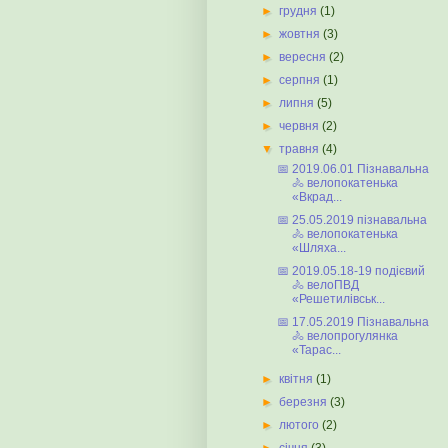
►
грудня
(1)
►
жовтня
(3)
►
вересня
(2)
►
серпня
(1)
►
липня
(5)
►
червня
(2)
▼
травня
(4)
📅 2019.06.01 Пізнавальна
🚴 велопокатенька
«Вкрад...
📅 25.05.2019 пізнавальна
🚴 велопокатенька
«Шляха...
📅 2019.05.18-19 подієвий
🚴 велоПВД
«Решетилівськ...
📅 17.05.2019 Пізнавальна
🚴 велопрогулянка
«Тарас...
►
квітня
(1)
►
березня
(3)
►
лютого
(2)
►
січня
(3)