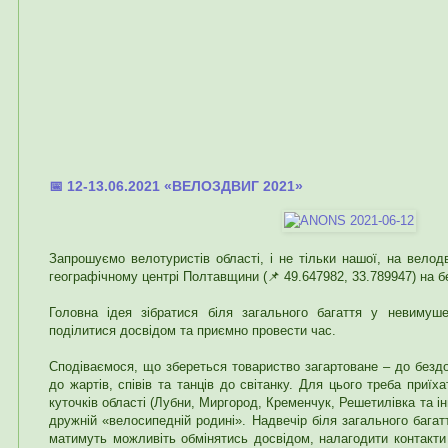
📅 12-13.06.2021 «ВЕЛОЗДВИГ 2021»
Запрошуємо велотуристів області, і не тільки нашої, на велодв
географічному центрі Полтавщини (📌 49.647982, 33.789947) на б
Головна ідея зібратися біля загального багаття у невимуше
поділитися досвідом та приємно провести час.
Сподіваємося, що збереться товариство загартоване – до безд
до жартів, співів та танців до світанку. Для цього треба приї
куточків області (Лубни, Миргород, Кременчук, Решетилівка та ін
дружній «велосипедній родині». Надвечір біля загального баг
матимуть можливіть обмінятись досвідом, налагодити контакти