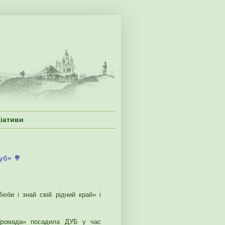
ціативи
уб» 🌳
юби і знай свій рідний край» і
«Громада» посадила ДУБ у час