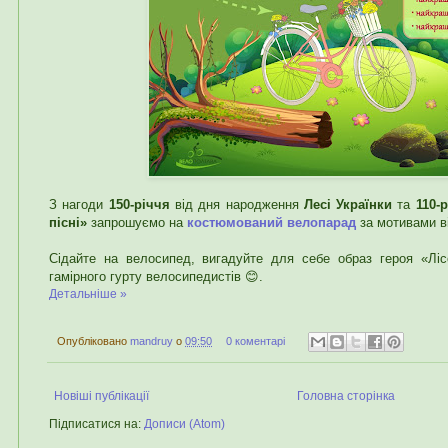
З нагоди
150-річчя
від дня народження
Лесі Українки
та
110-
пісні»
запрошуємо на
костюмований велопарад
за мотивами в
Сідайте на велосипед, вигадуйте для себе образ героя «Ліс
гамірного гурту велосипедистів 😊.
Детальніше »
Опубліковано
mandruy
о
09:50
0 коментарі
Новіші публікації
Головна сторінка
Підписатися на:
Дописи (Atom)