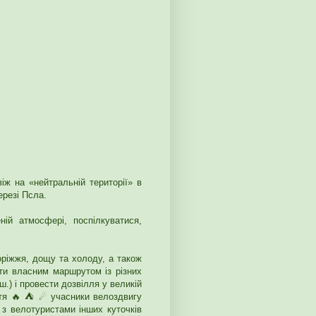
іж на «нейтральній території» в
ерезі Псла.
ній атмосфері, поспілкуватися,
оріжжя, дощу та холоду, а також
хати власним маршрутом із різних
ш.) і провести дозвілля у великій
аття 🔥 ⛺ ☄ учасники велоздвигу
 з велотуристами інших куточків