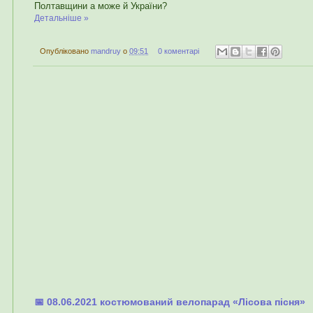
Полтавщини а може й України?
Детальніше »
Опубліковано
mandruy
о
09:51
0 коментарі
📅 08.06.2021 костюмований велопарад «Лісова пісня»