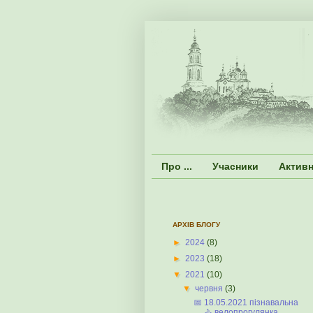
Про ...
Учасники
Активн
АРХІВ БЛОГУ
►
2024
(8)
►
2023
(18)
▼
2021
(10)
▼
червня
(3)
📅 18.05.2021 пізнавальна
🚴 велопрогулянка