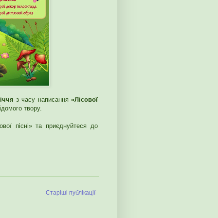
річчя
з часу написання
«Лісової
ідомого твору.
ової пісні» та приєднуйтеся до
Старіші публікації