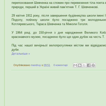
перепоховання Шевченка на спомин про перевезення тіла поета в
природи, перший в Україні живий пам’ятник Т. Г. Шевченкові.
29 квітня 1911 року, після завершення будівництва школи імені І
Подолу, поблизу школи було посаджено три молоденьки
Котляревського, Тараса Шевченка та Миколи Гоголя.
У 1964 році, до 150-річчя з дня народження Великого Кобз
краєзнавчого музею, посаджено було ще один дубок на честь Т. 
Під час нашої вечірньої велопрогулянки містом ми відвідаємо
дуби.
Детальніше »
Опубліковано
mandruy
о
09:51
0 коментарі