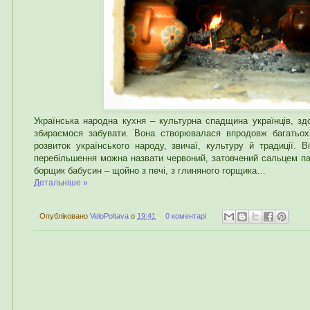
Українська народна кухня – культурна спадщина українців, зд
збираємося забувати. Вона створювалася впродовж багатьох 
розвиток українського народу, звичаї, культуру й традиції. Ві
перебільшення можна назвати червоний, затовчений сальцем 
борщик бабусин – щойно з печі, з глиняного горщика…
Детальніше »
Опубліковано
VeloPoltava
о
19:41
0 коментарі