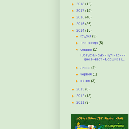
►
2018
(12)
►
2017
(15)
►
2016
(40)
►
2015
(36)
▼
2014
(15)
►
грудня
(3)
►
листопада
(5)
▼
серпня
(1)
І Всеукраїнський кулінарний
фест-квест «Борщик в г...
►
липня
(2)
►
червня
(1)
►
квітня
(3)
►
2013
(8)
►
2012
(13)
►
2011
(3)