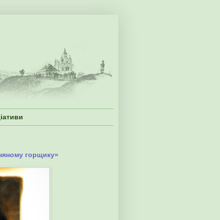
ціативи
иняному горщику»