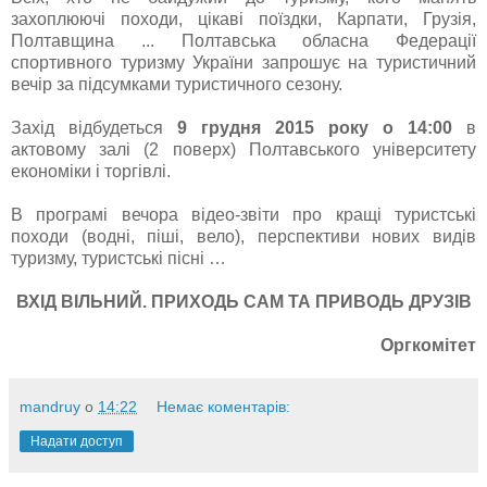
захоплюючі походи, цікаві поїздки, Карпати, Грузія,
Полтавщина ... Полтавська обласна Федерації
спортивного туризму України запрошує на туристичний
вечір за підсумками туристичного сезону.
Захід відбудеться
9 грудня 2015 року о 14:00
в
актовому залі (2 поверх) Полтавського університету
економіки і торгівлі.
В програмі вечора відео-звіти про кращі туристські
походи (водні, піші, вело), перспективи нових видів
туризму, туристські пісні …
ВХІД ВІЛЬНИЙ. ПРИХОДЬ САМ ТА ПРИВОДЬ ДРУЗІВ
Оргкомітет
mandruy
о
14:22
Немає коментарів:
Надати доступ