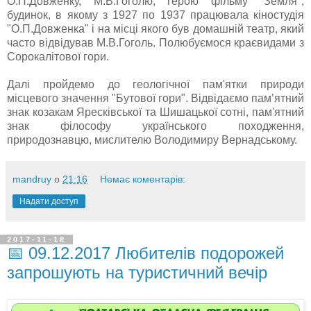
О.П.Довженку, М.В.Гоголю; герою фільму "Земля";
будинок, в якому з 1927 по 1937 працювала кіностудія
"О.П.Довженка" і на місці якого був домашній театр, який
часто відвідував М.В.Гоголь. Полюбуємося краєвидами з
Сорокалітової гори.
Далі пройдемо до геологічної пам'ятки природи
місцевого значення "Бутової гори". Відвідаємо пам’ятний
знак козакам Яресківської та Шишацької сотні, пам'ятний
знак філософу українського походження,
природознавцю, мислителю Володимиру Вернадському.
mandruy
о
21:16
Немає коментарів:
Надати доступ
2017-11-18
📅 09.12.2017 Любителів подорожей
запрошують на туристичний вечір