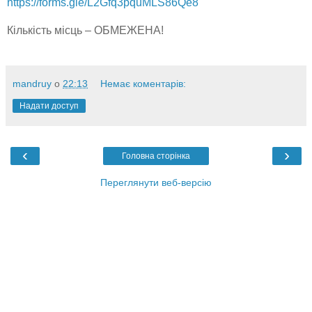
https://forms.gle/L2Gfq3pquMLS86Qe8
Кількість місць – ОБМЕЖЕНА!
mandruy
о
22:13
Немає коментарів:
Надати доступ
‹
›
Головна сторінка
Переглянути веб-версію