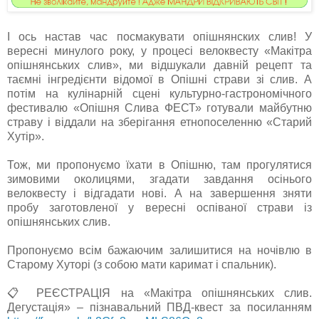
І ось настав час посмакувати опішнянских слив! У
вересні минулого року, у процесі велоквесту «Макітра
опішнянських слив», ми відшукали давній рецепт та
таємні інгредієнти відомої в Опішні страви зі слив. А
потім на кулінарній сцені культурно-гастрономічного
фестивалю «Опішня Слива ФЕСТ» готували майбутню
страву і віддали на зберігання етнопоселенню «Старий
Хутір».
Тож, ми пропонуємо їхати в Опішню, там прогулятися
зимовими околицями, згадати завдання осінього
велоквесту і відгадати нові. А на завершення зняти
пробу заготовленої у вересні оспіваної страви із
опішнянських слив.
Пропонуємо всім бажаючим залишитися на ночівлю в
Старому Хуторі (з собою мати каримат і спальник).
📋 РЕЄСТРАЦІЯ на «Макітра опішнянських слив.
Дегустація» – пізнавальний ПВД-квест за посиланням