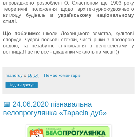
впроваджено розроблені О. Сластіоном ще 1903 року
теоретичні положення щодо архітектурно-художнього
вигляду будівель
в українському національному
стилі
.
Що побачимо
: школи Лохвицького земства, культові
споруди, чудові польові стежки, чисті річки з прозорою
водою, та незабутнє спілкування з велоколегами у
вогнища! І це не все - цікавинки чекають на місці! ))
mandruy
о
16:14
Немає коментарів:
Надати доступ
📅 24.06.2020 пізнавальна
велопрогулянка «Тарасів дуб»