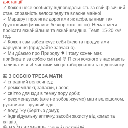
дистанції !
✓ Кожен несе особисту відповідальність за свій фізичний
стан, справність велосипеду та власне майно!
✓ Маршрут пролягає дорогами як асфальтними так і
ґрунтовими (можливе бездоріжжя, пісок). Немає мети
проїхати якнайбільше та якнайшвидше. Темп: 15-20 км/
год.
✓ Кожен сам забезпечує себя їжею та продуктами
харчування (придбайте завчасно).
✓ Ми дбаємо про Природу 🌳 і тому кожен має
прибирати за собою сміття! 🚯 Після кожного з нас мають
залишатися 🚮 чистими місця таборування та відпочинку.
🎒
З СОБОЮ ТРЕБА МАТИ
:
✓ справний велосипед;
✓ ремкомплект, запаски, насос;
✓ світло для їзди в темну пору доби;
✓ рекомендуємо (але не зобов'язуємо) мати велошолом,
рукавички і зручний одяг;
✓ воду, їжу (беріть з дому);
✓ індивідуальну аптечку, засоби захисту від комах та
кліщів.
😆 НАЙГОЛОВНІШЕ гарний настрій 🤣