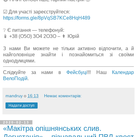
☑ Для участі зареєструйтеся:
https://forms.gle/8pVqSB7KCe8HqH489
❔ Є питання — телефонуй:
📱 +38 (О5О) 3О4 2О3О – 👨 Юрій
З нами Ви можете не тільки активно відпочити, а й
найголовніше знайти і познайомиться зі своїми
однодумцями.
Слідкуйте за нами в
Фейсбуці
!!! Наш
Календар
ВелоПодій
.
mandruy
о
16:13
Немає коментарів:
Надати доступ
2020-02-13
«Макітра опішнянських слив.
Дегустація» – пізнавальний ПВД-квест