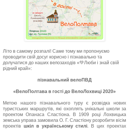
Літо в самому розпалі! Саме тому ми пропонуємо
проводити свій досуг корисно і пізнавально та
долучатися до наших велозаходів «💚Люби і знай свій
рідний край»:
пізнавальний велоПВД
«ВелоПолтава в гості до ВелоЛохвиці 2020»
Метою нашого пізнавального туру є розвідка нових
туристських маршрутів, які охоплять унікальні школи за
проектом Опанаса Сластіона. В 1909 році Лохвицька
земська управа замовила О. Г. Сластіону розробити вісім
проектів
шкіл в українському стилі
. В цих проектах