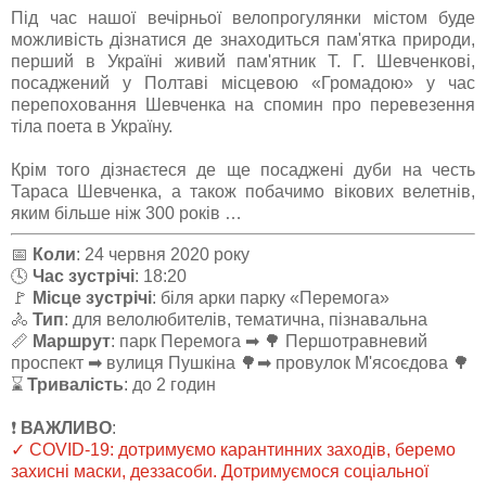
Під час нашої вечірньої велопрогулянки містом буде
можливість дізнатися де знаходиться пам'ятка природи,
перший в Україні живий пам'ятник Т. Г. Шевченкові,
посаджений у Полтаві місцевою «Громадою» у час
перепоховання Шевченка на спомин про перевезення
тіла поета в Україну.
Крім того дізнаєтеся де ще посаджені дуби на честь
Тараса Шевченка, а також побачимо вікових велетнів,
яким більше ніж 300 років …
📅
Коли
: 24 червня 2020 року
🕓
Час зустрічі
: 18:20
🚩
Місце зустрічі
: біля арки парку «Перемога»
🚴
Тип
: для велолюбителів, тематична, пізнавальна
📏
Маршрут
: парк Перемога ➡ 🌳 Першотравневий
проспект ➡ вулиця Пушкіна 🌳➡ провулок М'ясоєдова 🌳
⌛
Тривалість
: до 2 годин
❗️
ВАЖЛИВО
:
✓ COVID-19: дотримуємо карантинних заходів, беремо
захисні маски, деззасоби. Дотримуємося соціальної