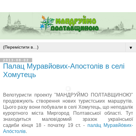
▼
2013-08-02
Палац Муравйових-Апостолів в селі
Хомутець
Велотуристи проекту "МАНДРУЙМО ПОЛТАВЩИНОЮ"
продовжують створення нових туристських маршрутів.
Цього разу вони побували в селі Хомутець, що неподалік
курортного міста Миргород Полтавської області. Тут
знаходиться маловідомий зразок української
садиби кінця 18 - початку 19 ст. -
пала́ц Муравйо́вих-
Апо́столів
.