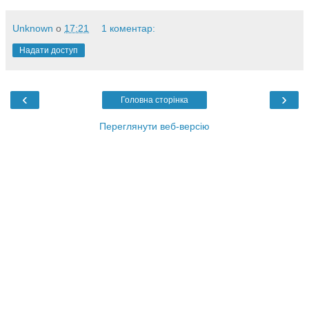
Unknown
о
17:21
1 коментар:
Надати доступ
‹
›
Головна сторінка
Переглянути веб-версію