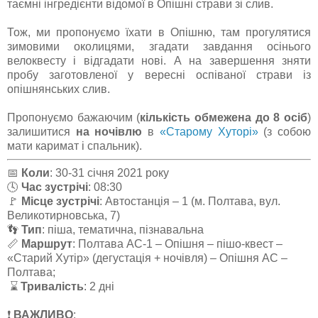
таємні інгредієнти відомої в Опішні страви зі слив.
Тож, ми пропонуємо їхати в Опішню, там прогулятися
зимовими околицями, згадати завдання осінього
велоквесту і відгадати нові. А на завершення зняти
пробу заготовленої у вересні оспіваної страви із
опішнянських слив.
Пропонуємо бажаючим (
кількість обмежена до 8 осіб
)
залишитися
на ночівлю
в
«Старому Хуторі»
(з собою
мати каримат і спальник).
📅
Коли
: 30-31 січня 2021 року
🕓
Час зустрічі
: 08:30
🚩
Місце зустрічі
: Автостанція – 1 (м. Полтава, вул.
Великотирновська, 7)
👣
Тип
: піша, тематична, пізнавальна
📏
Маршрут
: Полтава АС-1 – Опішня – пішо-квест –
«Старий Хутір» (дегустація + ночівля) – Опішня АС –
Полтава;
⌛
Тривалість
: 2 дні
❗️
ВАЖЛИВО
: