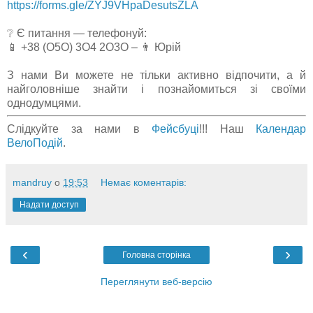
https://forms.gle/ZYJ9VHpaDesutsZLA
❔ Є питання — телефонуй:
📱 +38 (О5О) 3О4 2О3О – 👨 Юрій
З нами Ви можете не тільки активно відпочити, а й
найголовніше знайти і познайомиться зі своїми
однодумцями.
Слідкуйте за нами в
Фейсбуці
!!! Наш
Календар
ВелоПодій
.
mandruy
о
19:53
Немає коментарів:
Надати доступ
‹
›
Головна сторінка
Переглянути веб-версію