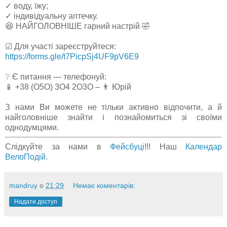
✓ воду, їжу;
✓ індивідуальну аптечку.
😆 НАЙГОЛОВНІШЕ гарний настрій 🤣
☑ Для участі зареєструйтеся:
https://forms.gle/t7PicpSj4UF9pV6E9
❔ Є питання — телефонуй:
📱 +38 (О5О) 3О4 2О3О – 👨 Юрій
З нами Ви можете не тільки активно відпочити, а й
найголовніше знайти і познайомиться зі своїми
однодумцями.
Слідкуйте за нами в
Фейсбуці
!!! Наш
Календар
ВелоПодій
.
mandruy
о
21:29
Немає коментарів:
Надати доступ