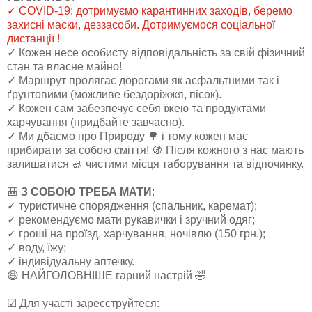
✓ COVID-19: дотримуємо карантинних заходів, беремо
захисні маски, деззасоби. Дотримуємося соціальної
дистанції !
✓ Кожен несе особисту відповідальність за свій фізичний
стан та власне майно!
✓ Маршрут пролягає дорогами як асфальтними так і
ґрунтовими (можливе бездоріжжя, пісок).
✓ Кожен сам забезпечує себя їжею та продуктами
харчування (придбайте завчасно).
✓ Ми дбаємо про Природу 🌳 і тому кожен має
прибирати за собою сміття! 🚯 Після кожного з нас мають
залишатися 🚮 чистими місця таборування та відпочинку.
🎒
З СОБОЮ ТРЕБА МАТИ
:
✓ туристичне спорядження (спальник, каремат);
✓ рекомендуємо мати рукавички і зручний одяг;
✓ гроші на проїзд, харчування, ночівлю (150 грн.);
✓ воду, їжу;
✓ індивідуальну аптечку.
😆 НАЙГОЛОВНІШЕ гарний настрій 🤣
☑ Для участі зареєструйтеся: