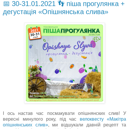
📅 30-31.01.2021 👣 піша прогулянка +
дегустація «Опішнянська слива»
І ось настав час посмакувати опішнянских слив! У
вересні минулого року, під час
велоквесту «Макітра
опішнянських слив»
, ми відшукали давній рецепт та