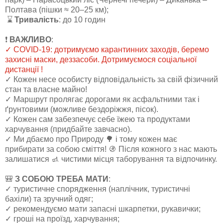
Полтава (пішки ≈ 20–25 км);
⌛
Тривалість
: до 10 годин
❗️
ВАЖЛИВО
:
✓ COVID-19: дотримуємо карантинних заходів, беремо
захисні маски, деззасоби. Дотримуємося соціальної
дистанції !
✓ Кожен несе особисту відповідальність за свій фізичний
стан та власне майно!
✓ Маршрут пролягає дорогами як асфальтними так і
ґрунтовими (можливе бездоріжжя, пісок).
✓ Кожен сам забезпечує себе їжею та продуктами
харчування (придбайте завчасно).
✓ Ми дбаємо про Природу 🌳 і тому кожен має
прибирати за собою сміття! 🚯 Після кожного з нас мають
залишатися 🚮 чистими місця таборування та відпочинку.
🎒
З СОБОЮ ТРЕБА МАТИ
:
✓ туристичне спорядження (наплічник, туристичні
бахіли) та зручний одяг;
✓ рекомендуємо мати запасні шкарпетки, рукавички;
✓ гроші на проїзд, харчування;