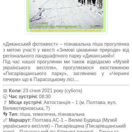
«Диканський фотоквест» – пізнавальна піша прогулянка
з метою участі у квесті «Зимові цікавинки природи» від
регіонального ландшафтного парку «Диканський»!
Під час нашої прогулянки ми також відвідаємо «Музей
українського весілля», прогуляємося екостежиною
«Писарівщанського парку», заглянемо у «Чернечі
печери» що в Парасоцькому лісі…
📅
Коли
: 23 січня 2021 року (субота)
🕣
Час зустрічі
: 08:30
🚩
Місце зустрічі
: Автостанція – 1 (м. Полтава, вул.
Великотирновська, 7)
👣
Тип
: піша, тематична, пізнавальна
📏
Маршрут
: Полтава АС-1 – Великі Будища (Музей
українського весілля) – Писарівщина (Писарівщанський
парк) – Парасоцький ліс (Чернечі печери) – Диканька –