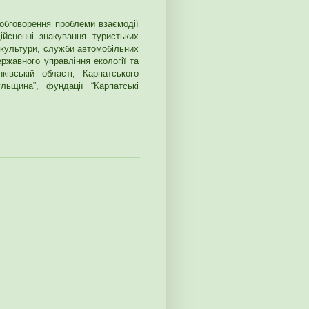
 обговорення проблеми взаємодії
ійсненні знакування туристьких
 культури, служби автомобільних
ержавного управління екології та
івській області, Карпатського
льщина”, фундації “Карпатські