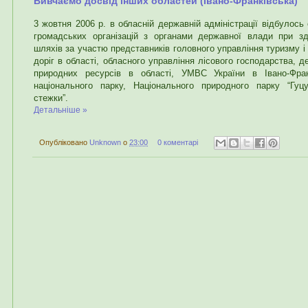
Вивчаємо досвід інших областей (Івано-Франківська)
3 жовтня 2006 р. в обласній державній адміністрації відбулось
громадських організацій з органами державної влади при зд
шляхів за участю представників головного управління туризму і
доріг в області, обласного управління лісового господарства, д
природних ресурсів в області, УМВС України в Івано-Франк
національного парку, Національного природного парку “Гуцу
стежки”.
Детальніше »
Опубліковано
Unknown
о
23:00
0 коментарі