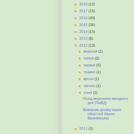
►
2018
(12)
►
2017
(15)
►
2016
(40)
►
2015
(36)
►
2014
(15)
►
2013
(8)
▼
2012
(13)
►
вересня
(1)
►
липня
(2)
►
червня
(5)
►
травня
(1)
►
квітня
(1)
►
лютого
(1)
▼
січня
(2)
Похід морозного вихідного
дня (ПмВД)
Вивчаємо досвід інших
областей (Івано-
Франківська)
►
2011
(3)