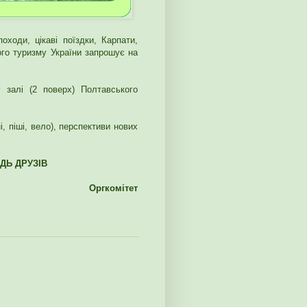
ходи, цікаві поїздки, Карпати,
ого туризму України запрошує на
залі (2 поверх) Полтавського
і, піші, вело), перспективи нових
ДЬ ДРУЗІВ
Оргкомітет