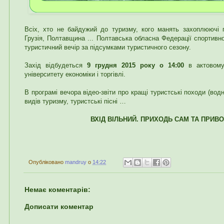
Всіх, хто не байдужий до туризму, кого манять захоплюючі по
Грузія, Полтавщина ... Полтавська обласна Федерації спортивн
туристичний вечір за підсумками туристичного сезону.
Захід відбудеться
9 грудня 2015 року о 14:00
в актовому 
університету економіки і торгівлі.
В програмі вечора відео-звіти про кращі туристські походи (водн
видів туризму, туристські пісні …
ВХІД ВІЛЬНИЙ. ПРИХОДЬ САМ ТА ПРИВО
Опубліковано
mandruy
о
14:22
Немає коментарів:
Дописати коментар