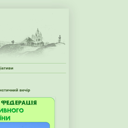
ціативи
истичний вечір