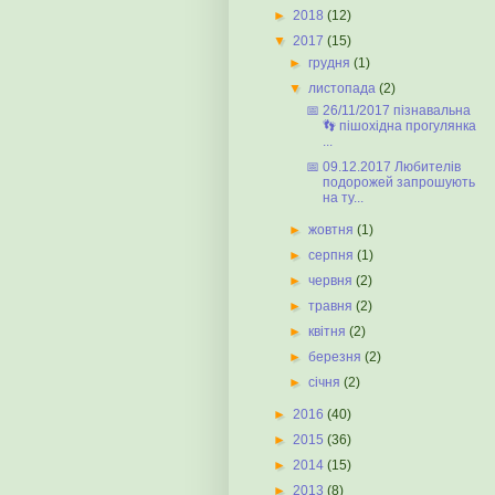
►
2018
(12)
▼
2017
(15)
►
грудня
(1)
▼
листопада
(2)
📅 26/11/2017 пізнавальна
👣 пішохідна прогулянка
...
📅 09.12.2017 Любителів
подорожей запрошують
на ту...
►
жовтня
(1)
►
серпня
(1)
►
червня
(2)
►
травня
(2)
►
квітня
(2)
►
березня
(2)
►
січня
(2)
►
2016
(40)
►
2015
(36)
►
2014
(15)
►
2013
(8)