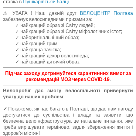
ставка в
Пушкарівській балці
.
⚠ УВАГА ! Наш давній друг
ВЕЛОЦЕНТР Полтава
забезпечує велосипедними призами за:
✓ найкращий образ зі Світу людей;
✓ найкращий образ зі Світу міфологічних істот;
✓ найоригінальніший образ;
✓ найкращий грим;
✓ найкраща зачіска;
✓ найкращий декор велосипеда;
✓ найкращий дитячий образ.
Під час заходу дотримуйтеся карантинних вимог за
рекомендацій МОЗ через COVID-19
.
Велопробіг дає змогу велоспільноті привернути
увагу до наших проблем:
✔ Покажемо, як нас багато в Полтаві, що дає нам нагоду
достукатися до суспільства і влади та заявити, що
безпечна велоінфраструктура це нагальне питання, яке
треба вирішувати терміново, задля збереження життя і
здоров’я містян!