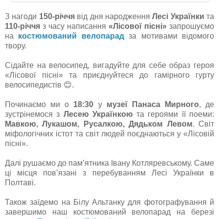
З нагоди
150-річчя
від дня народження
Лесі Українки
та
110-річчя
з часу написання
«Лісової пісні»
запрошуємо
на
костюмований велопарад
за мотивами відомого
твору.
Сідайте на велосипед, вигадуйте для себе образ героя
«Лісової пісні» та приєднуйтеся до гамірного гурту
велосипедистів 😊.
Починаємо ми о
18:30
у
музеї Панаса Мирного
, де
зустрінемося з
Лесею Українкою
та героями її поеми:
Мавкою, Лукашом, Русалкою, Дядьком Левом
. Світ
міфологічних істот та світ людей поєднаються у «Лісовій
пісні».
Далі рушаємо до пам’ятника Івану Котляревському. Саме
ці місця пов’язані з перебуванням Лесі Українки в
Полтаві.
Також заїдемо на Білу Альтанку для фотографування й
завершимо наш костюмований велопарад на березі