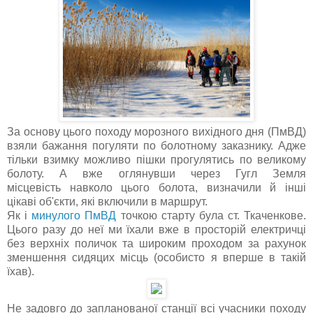
За основу цього походу морозного вихідного дня (ПмВД)
взяли бажання погуляти по болотному заказнику. Адже
тільки взимку можливо пішки прогулятись по великому
болоту. А вже оглянувши через Гугл Земля
місцевість навколо цього болота, визначили й інші
цікаві об'єкти, які включили в маршрут.
Як і
минулого ПмВД
точкою старту була ст. Ткаченкове.
Цього разу до неї ми їхали вже в просторій електричці
без верхніх поличок та широким проходом за рахунок
зменшення сидяцих місць (особисто я вперше в такій
їхав).
Не задовго до запланованої станції всі учасники походу