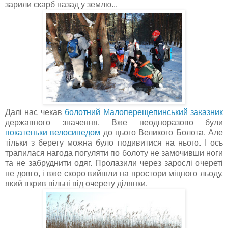
зарили скарб назад у землю...
Далі нас чекав
болотний Малоперещепинський заказник
державного значення. Вже неодноразово були
покатеньки велосипедом
до цього Великого Болота. Але
тільки з берегу можна було подивитися на нього. І ось
трапилася нагода погуляти по болоту не замочивши ноги
та не забруднити одяг. Пролазили через зарослі очереті
не довго, і вже скоро вийшли на простори міцного льоду,
який вкрив вільні від очерету ділянки.