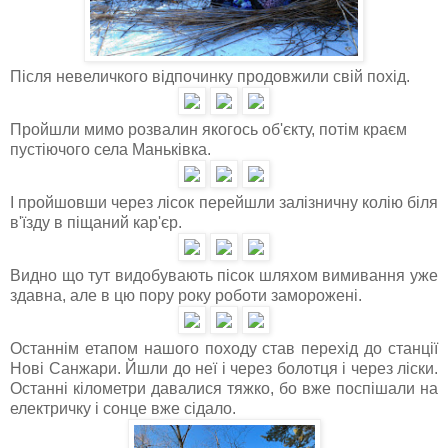
Після невеличкого відпочинку продовжили свій похід.
Пройшли мимо розвалин якогось об'єкту, потім краєм
пустіючого села Маньківка.
І пройшовши через лісок перейшли залізничну колію біля
в'їзду в піщаний кар'єр.
Видно що тут видобувають пісок шляхом вимивання уже
здавна, але в цю пору року роботи заморожені.
Останнім етапом нашого походу став перехід до станції
Нові Санжари. Йшли до неї і через болотця і через ліски.
Останні кілометри давалися тяжко, бо вже поспішали на
електричку і сонце вже сідало.