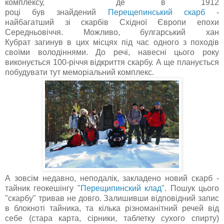
комплексу, де в 1912
році був знайдений
Перещепинський скарб
-
найбагатший зі скарбів Східної Європи епохи
Середньовіччя. Можливо, булгарський хан
Кубрат загинув в цих місцях під час одного з походів
своїми володіннями. До речі, навесні цього року
виконується 100-річчя відкриття скарбу. А ще планується
побудувати тут меморіальний комплекс.
А зовсім недавно, неподалік, закладено новий скарб -
тайник геокешінгу "
Перещипинский клад
". Пошук цього
"скарбу" тривав не довго. Залишивши відповідний запис
в блокноті тайника, та кілька різноманітний речей від
себе (стара карта, сірники, таблетку сухого спирту)