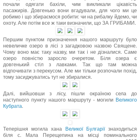
почали одягати бахіли, чим викликали цікавість
пасажирів. Довгенько вони вгадували, для чого ми це
робимо і що збираємося робити: чи на рибалку йдемо, чи
охоту. Але потім все ж таки визначили, що ЗА ГРИБАМИ.
Першим пунктом призначення нашого маршруту було
невеличке озеро в лісі з загадковою назвою Священе.
Чому воно має таку назву, ми так і не дізналися. Саме
озеро повністю заросло очеретом. Біля озера є
довгенький стіл з лавками. Так що там можна
відпочивати з перекусом. Але ми тільки розпочали похід,
тому засиджуватись тут не збиралися.
Далі, вийшовши з лісу, пішли окраїною села до
наступного пункту нашого маршруту - могили
Великого
Кубрата
.
Теперішня могила хана
Великої Булгарії
знаходиться
біля с. Мала Перещепина на місці поминального