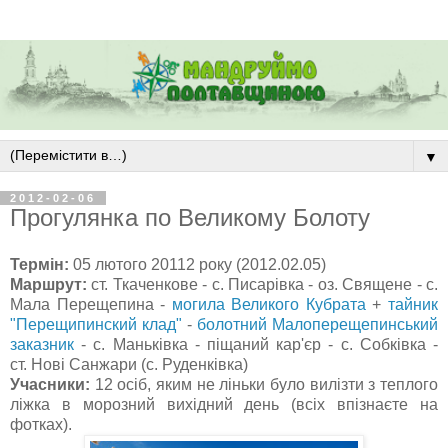
▼
2012-02-06
Прогулянка по Великому Болоту
Термін:
05 лютого 20112 року (2012.02.05)
Маршрут:
ст. Ткаченкове - с. Писарівка - оз. Священе - с.
Мала Перещепина -
могила Великого Кубрата
+
тайник
"Перещипинский клад"
-
болотний Малоперещепинський
заказник
- с. Маньківка - піщаний кар'єр - с. Собківка -
ст. Нові Санжари (с. Руденківка)
Учасники:
12 осіб, яким не ліньки було вилізти з теплого
ліжка в морозний вихідний день (всіх впізнаєте на
фотках).