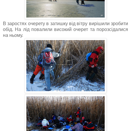
В заростях очерету в затишку від вітру вирішили зробити
обід. На лід повалили високий очерет та порозсідалися
на ньому.