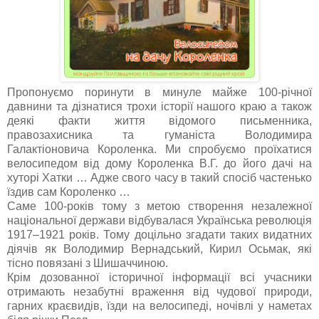
Пропонуємо поринути в минуле майже 100-річної
давнини та дізнатися трохи історії нашого краю а також
деякі факти життя відомого письменника,
правозахисника та гуманіста Володимира
Галактіоновича Короленка. Ми спробуємо проїхатися
велосипедом від дому Короленка В.Г. до його дачі на
хуторі Хатки … Адже свого часу в такий спосіб частенько
їздив сам Короленко …
Саме 100-років тому з метою створення незалежної
національної держави відбувалася Українська революція
1917–1921 років. Тому доцільно згадати таких видатних
діячів як Володимир Вернадський, Кирил Осьмак, які
тісно повязані з Шишаччиною.
Крім дозованної історичної інформації всі учасники
отримають незабутні враження від чудової природи,
гарних краєвидів, їзди на велосипеді, ночівлі у наметах