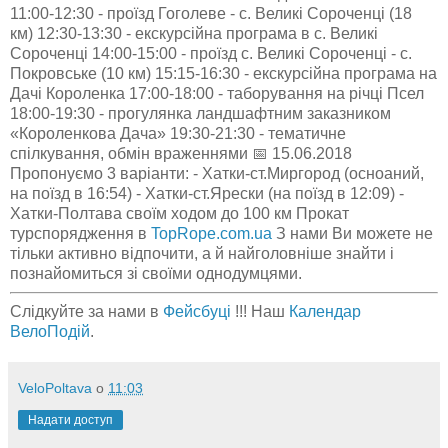
11:00-12:30 - проїзд Гоголеве - с. Великі Сороченці (18
км) 12:30-13:30 - екскурсійна програма в с. Великі
Сороченці 14:00-15:00 - проїзд с. Великі Сороченці - с.
Покровське (10 км) 15:15-16:30 - екскурсійна програма на
Дачі Короленка 17:00-18:00 - таборування на річці Псел
18:00-19:30 - прогулянка ландшафтним заказником
«Короленкова Дача» 19:30-21:30 - тематичне
спілкування, обмін враженнями 📅 15.06.2018
Пропонуємо 3 варіанти: - Хатки-ст.Миргород (осноаний,
на поїзд в 16:54) - Хатки-ст.Ярески (на поїзд в 12:09) -
Хатки-Полтава своїм ходом до 100 км Прокат
турспорядження в
TopRope.com.ua
З нами Ви можете не
тільки активно відпочити, а й найголовніше знайти і
познайомиться зі своїми однодумцями.
Слідкуйте за нами в
Фейсбуці
!!! Наш
Календар
ВелоПодій
.
VeloPoltava
о
11:03
Надати доступ