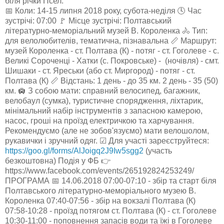
біля річки Псел.
📅 Коли: 14-15 липня 2018 року, субота-неділя 🕓 Час
зустрічі: 07:00 🚩 Місце зустрічі: Полтавський
літературно-меморіальний музей В. Короленка 🚴 Тип:
для велолюбителів, тематична, пізнавальна 📏 Маршрут:
музей Короленка - ст. Полтава (К) - потяг - ст. Гоголеве - с.
Великі Сороченці - Хатки (с. Покровське) - (ночівля) - смт.
Шишаки - ст. Яреськи (або ст. Миргород) - потяг - ст.
Полтава (К) 📏 Відстань: 1 день - до 35 км. 2 день - 35 (50)
км. 🛄 З собою мати: справний велосипед, багажник,
велобаул (сумка), туристичне спорядження, ліхтарик,
мінімальний набір інструментів з запасною камерою,
насос, гроші на проїзд електричкою та харчування.
Рекомендуємо (але не зобов'язуємо) мати велошолом,
рукавички і зручний одяг. ☑ Для участі зареєструйтеся:
https://goo.gl/forms/AlJoigq2J9Iw5sgg2
(участь
безкоштовна) Подія у ФБ 👉
https://www.facebook.com/events/265192824253249/
ПРОГРАМА 📅 14.06.2018 07:00-07:10 - збір та старт біля
Полтавського літературно-меморіального музею В.
Короленка 07:40-07:56 - збір на вокзалі Полтава (К)
07:58-10:28 - проїзд потягом ст. Полтава (К) - ст. Гоголеве
10:30-11:00 - поповнення запасів води та їжі в Гоголеве