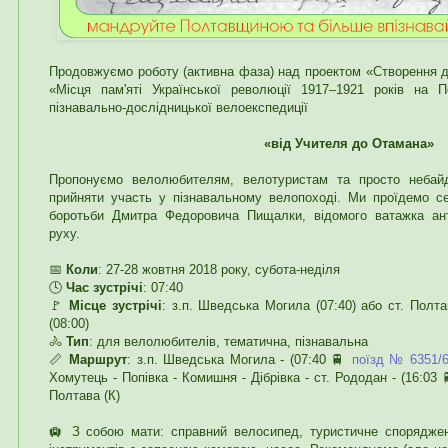
Продовжуємо роботу (активна фаза) над проектом «Створення др
«Місця пам'яті Української революції 1917‒1921 років на
пізнавально-дослідницької велоекспедиції
«від Учителя до Отамана»
Пропонуємо велолюбителям, велотуристам та просто небайд
прийняти участь у пізнавальному велопоході. Ми проїдемо с
боротьби Дмитра Федоровича Пищалки, відомого ватажка ант
руху.
📅
Коли
: 27-28 жовтня 2018 року, субота-неділя
🕓
Час зустрічі
: 07:40
🚩
Місце зустрічі
: з.п. Шведська Могила (07:40) або ст. Полтав
(08:00)
🚴
Тип
: для велолюбителів, тематична, пізнавальна
📏
Маршрут
: з.п. Шведська Могила - (07:40 🚆
поїзд № 6351/6
Хомутець - Попівка - Комишня - Дібрівка - ст. Рододан - (16:03
Полтава (К)
🛄 З собою мати: справний велосипед, туристичне спорядженн