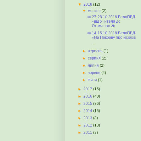
▼
2018
(12)
▼
жовтня
(2)
📅 27-28.10.2018 ВелоПВД
«від Учителя до
Отамана» ⛺️
📅 14-15.10.2018 ВелоПВД
«На Покрову про козаків
....
►
вересня
(1)
►
серпня
(2)
►
липня
(2)
►
червня
(4)
►
січня
(1)
►
2017
(15)
►
2016
(40)
►
2015
(36)
►
2014
(15)
►
2013
(8)
►
2012
(13)
►
2011
(3)