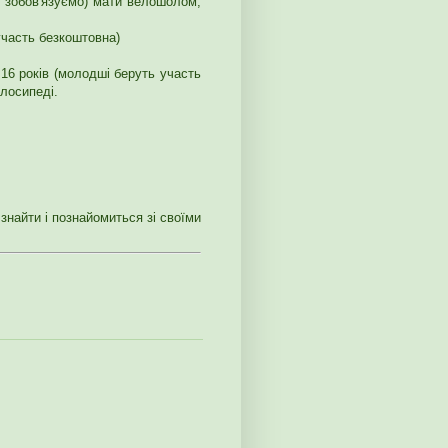
е зобов'язуємо) мати велошолом,
часть безкоштовна)
16 років (молодші беруть участь
елосипеді.
знайти і познайомиться зі своїми