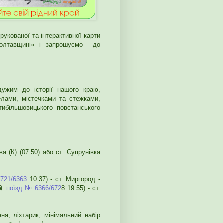
укованої та інтерактивної карти
 Полтавщині» і запрошуємо до
ужим до історії нашого краю,
елами, містечками та стежками,
ибільшовицького повстанського
а (К) (07:50) або ст. Супрунівка
721/6363
10:37) - ст. Миргород -
 🚆
поїзд № 6366/672
8 19:55) - ст.
я, ліхтарик, мінімальний набір