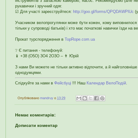
інструментів з запасною камерою, насос. Рекомендуємо (але н
рукавички і зручний одяг.
☑ Для участі зареєструйтеся:
http://goo.gl/forms/QPQDAWPlUc
(у
Учасником велопрогулянки може бути кожен, кому виповнилося 
тільки у супроводі батьків) і хто має початкові навички їзди на в
Прокат турспорядження в
TopRope.com.ua
❔ Є питання - телефонуй:
📱 +38 (О5О) 3О4 2О3О – 👨 Юрій
З нами Ви можете не тільки активно відпочити, а й найголовніше 
однодумцями.
Слідкуйте за нами в
Фейсбуці
!!! Наш
Календар ВелоПодій
.
Опубліковано
mandruy
о
13:29
Немає коментарів:
Дописати коментар