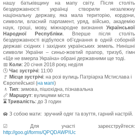
нашу батьківщину на мапу світу. Після століть
бездержавності українці створили незалежну
національну державу, яка мала територію, кордони,
символи, власний парламент, уряд, військо, академію
наук, гроші, мову, міжнародне визнання
Української
Народної Республіки
. Вперше після століть
бездержавності відбулося об’єднання в одній соборній
державі східних і західних українських земель. Нинішні
символи України ‒ синьо-жовтий прапор, тризуб, гімн
«Ще не вмерла Україна» обрані державними ще тоді.
📅
Коли
: 20 січня 2018 року, неділя
🕓
Час зустрічі
: 11:00
🚩
Місце зустрічі
: на розі вулиць Патріарха Мстислава і
Європейської (
на мапі
)
🚶
Тип
: зимова, пішохідна, пізнавальна
📏
Маршрут
: вулицями міста
⌛ Тривалість
: до 3 годин
🛄 З собою мати: зручний одяг та взуття, гарний настрій.
☑ Для участі зареєструйтеся:
http://goo.gl/forms/QPQDAWPlUc