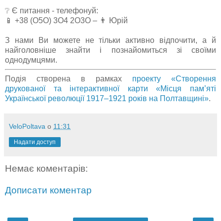
❔ Є питання - телефонуй:
📱 +38 (О5О) 3О4 2О3О – 👨 Юрій
З нами Ви можете не тільки активно відпочити, а й
найголовніше знайти і познайомиться зі своїми
однодумцями.
Подія створена в рамках
проекту «Створення
друкованої та інтерактивної карти «Місця пам’яті
Української революції 1917‒1921 років на Полтавщині»
.
VeloPoltava
о
11:31
Надати доступ
Немає коментарів:
Дописати коментар