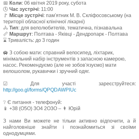
📅
Коли
: 06 квітня 2019 року, субота
🕓
Час зустрічі
: 11:00
🚩
Місце зустрічі
: пам'ятник М. В. Скліфосовському (на
території обласної клінічної лікарні)
🚴
Тип
: для велолюбителів, тематична, пізнавальна
📏
Маршрут
: Полтава - Яківці - Дендропарк - Полтава
⌛ Тривалість: до 3 годин
🛄 З собою мати: справний велосипед, ліхтарик,
мінімальний набір інструментів з запасною камерою,
насос. Рекомендуємо (але не зобов'язуємо) мати
велошолом, рукавички і зручний одяг.
☑ Для участі зареєструйтеся:
http://goo.gl/forms/QPQDAWPlUc
❔ Є питання - телефонуй:
📱 +38 (О5О) 3О4 2О3О – 👨 Юрій
З нами Ви можете не тільки активно відпочити, а й
найголовніше знайти і познайомиться зі своїми
однодумцями.