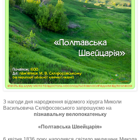
З нагоди дня народження відомого хірурга Миколи
Васильовича Скліфосовського запрошуємо на
пізнавальну велопокатеньку
«Полтавська Швейцарія»
6 квітня 1836 року народився світило медицини Микола