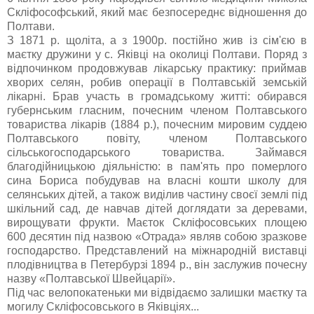
Скліфософський, який має безпосереднє відношення до
Полтави.
З 1871 р. щоліта, а з 1900р. постійно жив із сім'єю в
маєтку дружини у с. Яківці на околиці Полтави. Поряд з
відпочинком продовжував лікарську практику: приймав
хворих селян, робив операції в Полтавській земській
лікарні. Брав участь в громадському житті: обирався
губернським гласним, почесним членом Полтавського
товариства лікарів (1884 p.), почесним мировим суддею
Полтавського повіту, членом Полтавського
сільськогосподарського товариства. Займався
благодійницькою діяльністю: в пам'ять про померлого
сина Бориса побудував на власні кошти школу для
селянських дітей, а також виділив частину своєї землі під
шкільний сад, де навчав дітей доглядати за деревами,
вирощувати фрукти. Маєток Скліфосовських площею
600 десятин під назвою «Отрада» являв собою зразкове
господарство. Представлений на міжнародній виставці
плодівництва в Петербурзі 1894 р., він заслужив почесну
назву «Полтавської Швейцарії».
Під час велопокатеньки ми відвідаємо залишки маєтку та
могилу Скліфосовського в Яківціях...