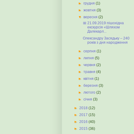
►
грудня
(1)
►
жовтня
(3)
▼
вересня
(2)
📅 21.09.2019 пішохідна
екскурсія «Шляхом
Далекарл...
Олександру Засядьку – 240
років з дня народження
►
серпня
(1)
►
липня
(5)
►
червня
(2)
►
травня
(4)
►
квітня
(1)
►
березня
(3)
►
лютого
(2)
►
січня
(3)
►
2018
(12)
►
2017
(15)
►
2016
(40)
►
2015
(36)