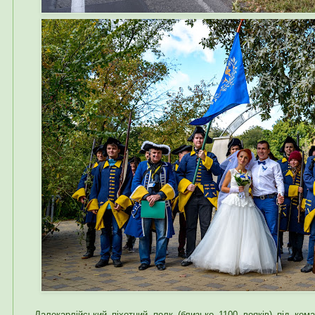
Далекарлійський піхотний полк (близько 1100 вояків) під ко