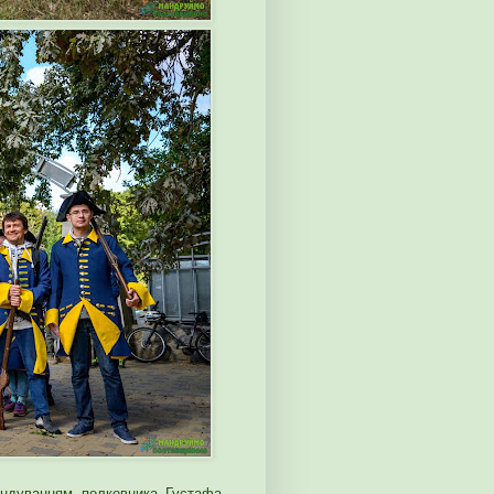
мандуванням полковника Густафа