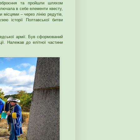
 озброєння та пройшли шляхом
ключала в себе елементи квесту,
и місцями – через лінію редутів,
зею історії Полтавської битви
ведської армії. Був сформований
ції. Належав до елітної частини