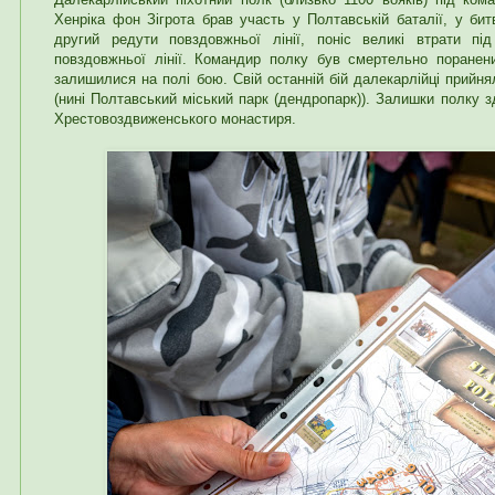
Хенріка фон Зігрота брав участь у Полтавській баталії, у би
другий редути повздовжньої лінії, поніс великі втрати п
повздовжньої лінії. Командир полку був смертельно поранений
залишилися на полі бою. Свій останній бій далекарлійці прийня
(нині Полтавський міський парк (дендропарк)). Залишки полку 
Хрестовоздвиженського монастиря.