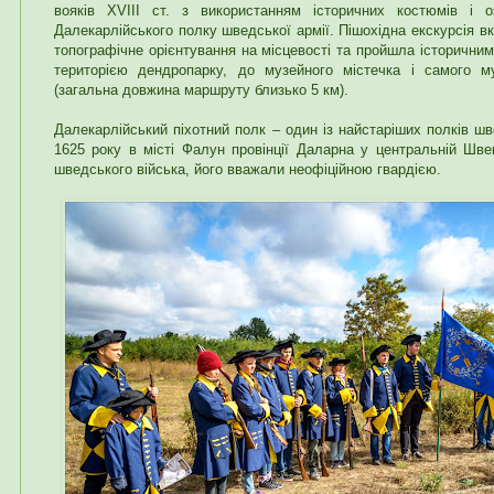
вояків XVIII ст. з використанням історичних костюмів і
Далекарлійського полку шведської армії. Пішохідна екскурсія в
топографічне орієнтування на місцевості та пройшла історичним
територією дендропарку, до музейного містечка і самого му
(загальна довжина маршруту близько 5 км).
Далекарлійський піхотний полк – один із найстаріших полків ш
1625 року в місті Фалун провінції Даларна у центральній Шве
шведського війська, його вважали неофіційною гвардією.