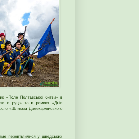
ник «Поле Полтавської битви» в
тою в руці» та в рамках «Днів
урсію «Шляхом Далекарлійського
саме перевтілилися у шведських