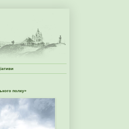
ціативи
ського полку»