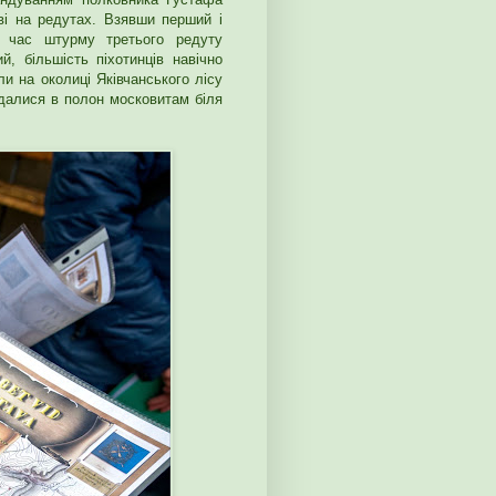
тві на редутах. Взявши перший і
ід час штурму третього редуту
, більшість піхотинців навічно
ли на околиці Яківчанського лісу
здалися в полон московитам біля