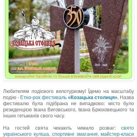
Любителям подієвого велотуризму! Їдемо на масштабу
подію -
Етно-рок фестиваль
«Козацька столиця»
. Назва
фестивалю була підібрана не випадково: місто було
резиденцією Івана Виговського, Івана Брюховецького та
інших гетьманів свого часу.
На гостей свята чекають чимало розваг:
свято
українського куліша, спортивні змагання, майстер-класи