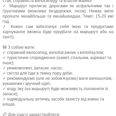
стан, справність велосипеду та власне майно!
✓ Маршрут пролягає дорогами як асфальтними так і
ґрунтовими (можливе бездоріжжя, пісок). Немає мети
проїхати якнайбільше та якнайшвидше. Темп: 15-20 км/
год.
✓ Кожен сам забезпечує себя їжею та продуктами
харчування (можна буде придбати на маршруті або на
святі).
🎒 З собою мати:
✓ справний велосипед, велобагажник з велобаулом;
✓ туристичне спорядження (намет, спальник, каремат та
інше);
✓ ремкомплект, запаски, насос;
✓ світло для їзди в темну пору доби;
✓ рекомендуємо (але не зобов'язуємо) мати велошолом,
рукавички і зручний одяг;
✓ воду, їжу (на маршруті буде можливість поповнити їх
запаси);
✓ індивідуальну аптечку, засоби захисту від комах та
кліщів.
📋 Для участі зареєструйтеся: