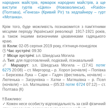
народних майстрів, ярмарок народних майстрів, а ще
виступи гуртів «Цвях» (Нововолинськ). «Raido»
(Полтава), «Ґенеза» (Кривий Ріг) та хедлайнеру – гурт
«Мотанка»
.
Крім того, буде можливість познакомится з пам'ятними
місцями періоду Української революції 1917-1921 років,
а також іншими визначними цікавинками гадяцького
краю.
📅
Коли
: 02-05 серпня 2019 року, п'ятниця-понеділок
🕓
Час зустрічі
: 09:30
🚩
Місце зустрічі
: з.п. Шведська Могила
🚴
Тип
: для підготовлений, подієвий, пізнавальний
📏
Маршрут
: з.п. Шведська Могила – (17:41
потяг
6275
20:08) – ст. Миргород – р. Хорол (ночівля) – Попівка
– Березова Лука – Сари – Гадяч (фестиваль, ночівля) –
Лютенька – Загрунівка – Хатки – Матяшівка – р. Псел
(ночівля) – з.п. Матяшівка – (05:33
потяг 6724
07:12) – ст.
Полтава (К)
❗️ Важливо:
✓ Кожен несе особисту відповідальність за свій фізичний