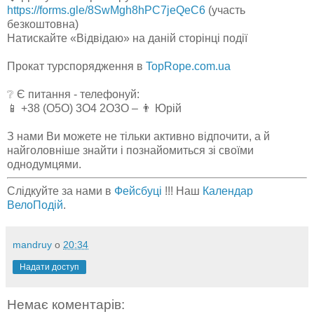
https://forms.gle/8SwMgh8hPC7jeQeC6
(участь
безкоштовна)
Натискайте «Відвідаю» на даній сторінці події
Прокат турспорядження в
TopRope.com.ua
❔ Є питання - телефонуй:
📱 +38 (О5О) 3О4 2О3О – 👨 Юрій
З нами Ви можете не тільки активно відпочити, а й
найголовніше знайти і познайомиться зі своїми
однодумцями.
Слідкуйте за нами в
Фейсбуці
!!! Наш
Календар
ВелоПодій
.
mandruy
о
20:34
Надати доступ
Немає коментарів: