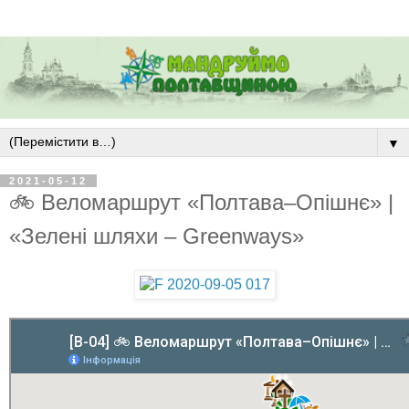
▼
2021-05-12
🚲 Веломаршрут «Полтава–Опішнє» |
«Зелені шляхи – Greenways»