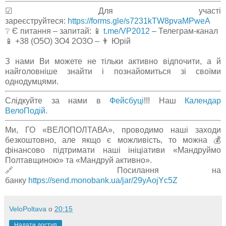
☑ Для участі
зареєструйтеся:
https://forms.gle/s7231kTW8pvaMPweA
❔ Є питання – запитай: 📱
t.me/VP2012
– Телеграм-канал
📱 +38 (О5О) 3О4 2О3О – 👨 Юрій
З нами Ви можете не тільки активно відпочити, а й
найголовніше знайти і познайомиться зі своїми
однодумцями.
Слідкуйте за нами в
Фейсбуці
!!! Наш
Календар
ВелоПодій
.
Ми, ГО «ВЕЛОПОЛТАВА», проводимо наші заходи
безкоштовно, але якщо є можливість, то можна 💰
фінансово підтримати наші ініціативи «Мандруймо
Полтавщиною» та «Мандруй активно».
🔗 Посилання на
банку
https://send.monobank.ua/jar/29yAojYc5Z
VeloPoltava
о
20:15
Надати доступ