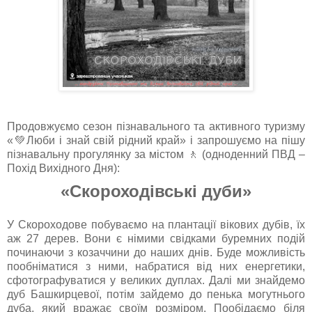
Продовжуємо сезон пізнавального та активного туризму
«💚Люби і знай свій рідний край» і запрошуємо на пішу
пізнавальну прогулянку за містом 🚶 (одноденний ПВД –
Похід Вихідного Дня):
«Скороходівські дуби»
У Скороходове побуваємо на плантації вікових дубів, їх
аж 27 дерев. Вони є німими свідками буремних подій
починаючи з козаччини до наших днів. Буде можливість
пообніматися з ними, набратися від них енергетики,
сфотографуватися у великих дуплах. Далі ми знайдемо
дуб Башкирцевої, потім зайдемо до пенька могутнього
дуба, який вражає своїм розміром. Пообідаємо біля