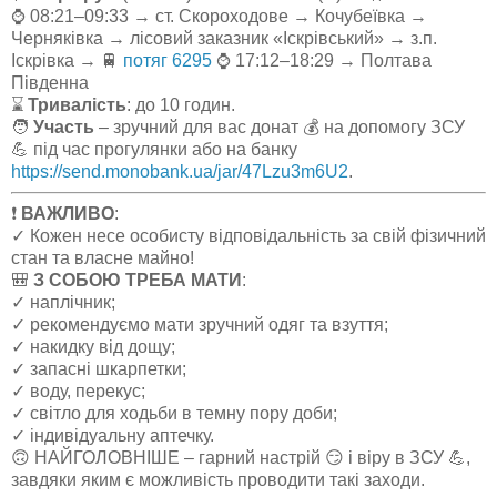
⌚ 08:21–09:33 → ст. Скороходове → Кочубеївка →
Черняківка → лісовий заказник «Іскрівський» → з.п.
Іскрівка → 🚆
потяг 6295
⌚ 17:12–18:29 → Полтава
Південна
⌛
Тривалість
: до 10 годин.
🧑
Участь
– зручний для вас донат 💰 на допомогу ЗСУ
💪 під час прогулянки або на банку
https://send.monobank.ua/jar/47Lzu3m6U2
.
❗️
ВАЖЛИВО
:
✓ Кожен несе особисту відповідальність за свій фізичний
стан та власне майно!
🎒
З СОБОЮ ТРЕБА МАТИ
:
✓ наплічник;
✓ рекомендуємо мати зручний одяг та взуття;
✓ накидку від дощу;
✓ запасні шкарпетки;
✓ воду, перекус;
✓ світло для ходьби в темну пору доби;
✓ індивідуальну аптечку.
🙃 НАЙГОЛОВНІШЕ – гарний настрій 😏 і віру в ЗСУ 💪,
завдяки яким є можливість проводити такі заходи.