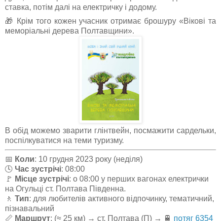
ставка, потім далі на електричку і додому.
🎁 Крім того кожен учасник отримає брошуру «Вікові та
меморіальні дерева Полтавщини».
В обід можемо зварити глінтвейн, посмажити сардельки,
поспілкуватися на теми туризму.
📅
Коли
: 10 грудня 2023 року (неділя)
🕓
Час зустрічі
: 08:00
🚩
Місце зустрічі
: о 08:00 у перших вагонах електрички
на Огульці ст. Полтава Південна.
🚶
Тип
: для любителів активного відпочинку, тематичний,
пізнавальний
📏
Маршрут
: (≈ 25 км) → ст. Полтава (П) → 🚆
потяг 6354