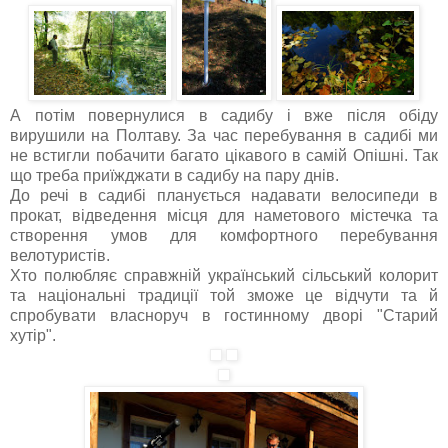
А потім повернулися в садибу і вже після обіду
вирушили на Полтаву. За час перебування в садибі ми
не встигли побачити багато цікавого в самій Опішні. Так
що треба приїжджати в садибу на пару днів.
До речі в садибі планується надавати велосипеди в
прокат, відведення місця для наметового містечка та
створення умов для комфортного перебування
велотуристів.
Хто полюбляє справжній український сільський колорит
та національні традиції той зможе це відчути та й
спробувати власноруч в гостинному дворі "Старий
хутір".