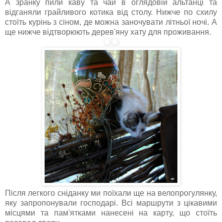
А зранку пили каву та чай в оглядовій альтанці та
відганяли грайливого котика від столу. Нижче по схилу
стоїть курінь з сіном, де можна заночувати літньої ночі. А
ще нижче відтворюють дерев'яну хату для проживання.
Після легкого сніданку ми поїхали ще на велопрогулянку,
яку запропонували господарі. Всі маршрути з цікавими
місцями та пам'ятками нанесені на карту, що стоїть