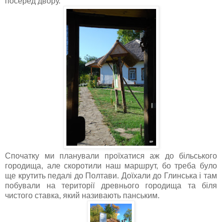
посеред двору.
Спочатку ми планували проїхатися аж до більського
городища, але скоротили наш маршрут, бо треба було
ще крутить педалі до Полтави. Доїхали до Глинська і там
побували на території древнього городища та біля
чистого ставка, який називають панським.