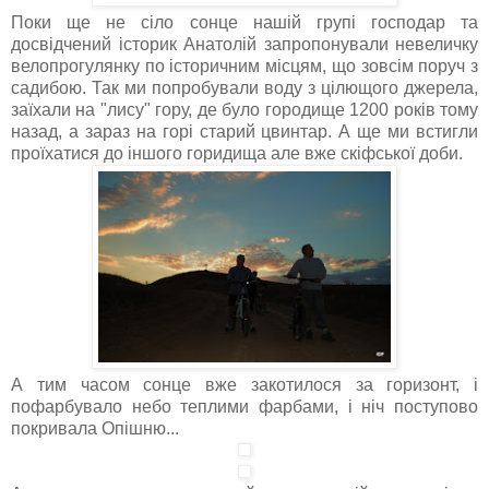
Поки ще не сіло сонце нашій групі господар та
досвідчений історик Анатолій запропонували невеличку
велопрогулянку по історичним місцям, що зовсім поруч з
садибою. Так ми попробували воду з цілющого джерела,
заїхали на "лису" гору, де було городище 1200 років тому
назад, а зараз на горі старий цвинтар. А ще ми встигли
проїхатися до іншого горидища але вже скіфської доби.
А тим часом сонце вже закотилося за горизонт, і
пофарбувало небо теплими фарбами, і ніч поступово
покривала Опішню...