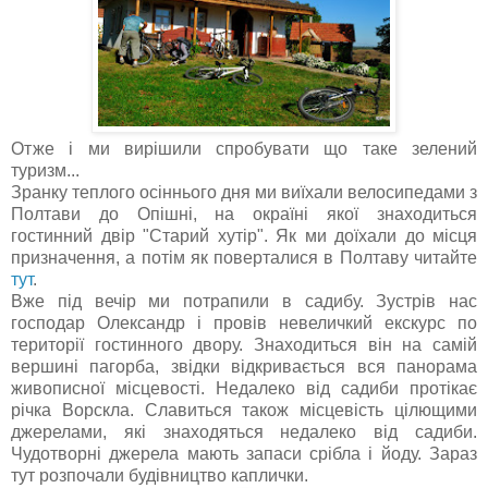
Отже і ми вирішили спробувати що таке зелений
туризм...
Зранку теплого осіннього дня ми виїхали велосипедами з
Полтави до Опішні, на окраїні якої знаходиться
гостинний двір "Старий хутір". Як ми доїхали до місця
призначення, а потім як поверталися в Полтаву читайте
тут
.
Вже під вечір ми потрапили в садибу. Зустрів нас
господар Олександр і провів невеличкий екскурс по
території гостинного двору. Знаходиться він на самій
вершині пагорба, звідки відкривається вся панорама
живописної місцевості. Недалеко від садиби протікає
річка Ворскла. Славиться також місцевість цілющими
джерелами, які знаходяться недалеко від садиби.
Чудотворні джерела мають запаси срібла і йоду. Зараз
тут розпочали будівництво каплички.