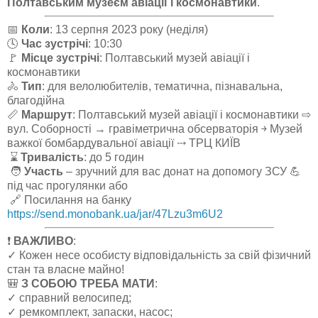
Полтавським музеєм авіації і космонавтики
.
📅
Коли
: 13 серпня 2023 року (неділя)
🕓
Час зустрічі
: 10:30
🚩
Місце зустрічі
: Полтавський музей авіації і
космонавтики
🚴
Тип
: для велолюбителів, тематична, пізнавальна,
благодійна
📏
Маршрут
: Полтавський музей авіації і космонавтики ⇨
вул. Соборності → гравіметрична обсерваторія ￫ Музей
важкої бомбардувальної авіації ⤏ ТРЦ КИЇВ
⌛
Тривалість
: до 5 годин
🧑
Участь
– зручний для вас донат на допомогу ЗСУ 💪
під час прогулянки або
🔗 Посилання на банку
https://send.monobank.ua/jar/47Lzu3m6U2
❗️
ВАЖЛИВО
:
✓ Кожен несе особисту відповідальність за свій фізичний
стан та власне майно!
🎒
З СОБОЮ ТРЕБА МАТИ
:
✓ справний велосипед;
✓ ремкомплект, запаски, насос;