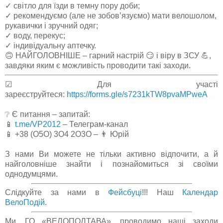
✓ світло для їзди в темну пору доби;
✓ рекомендуємо (але не зобов’язуємо) мати велошолом,
рукавички і зручний одяг;
✓ воду, перекус;
✓ індивідуальну аптечку.
🙃 НАЙГОЛОВНІШЕ – гарний настрій 😏 і віру в ЗСУ 💪,
завдяки яким є можливість проводити такі заходи.
☑ Для участі
зареєструйтеся:
https://forms.gle/s7231kTW8pvaMPweA
❔ Є питання – запитай:
📱
t.me/VP2012
– Телеграм-канал
📱 +38 (О5О) 3О4 2О3О – 👨 Юрій
З нами Ви можете не тільки активно відпочити, а й
найголовніше знайти і познайомиться зі своїми
однодумцями.
Слідкуйте за нами в
Фейсбуці
!!! Наш
Календар
ВелоПодій
.
Ми, ГО «ВЕЛОПОЛТАВА», проводимо наші заходи