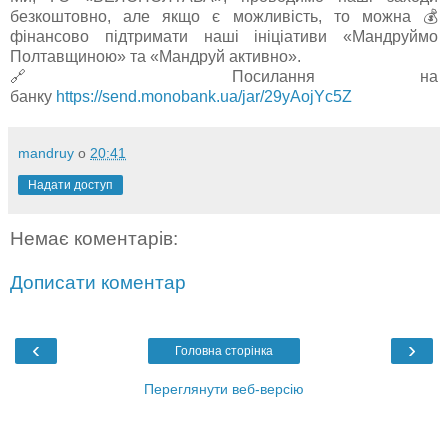
безкоштовно, але якщо є можливість, то можна 💰
фінансово підтримати наші ініціативи «Мандруймо
Полтавщиною» та «Мандруй активно».
🔗 Посилання на
банку
https://send.monobank.ua/jar/29yAojYc5Z
mandruy
о
20:41
Надати доступ
Немає коментарів:
Дописати коментар
‹
›
Головна сторінка
Переглянути веб-версію