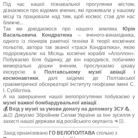
Під час нашої пізнавальної прогулянки містом,
дізнаємося про відомих вчених, які проживали у нашому
місці та працювали над тим, щоб космос став для нас
ближче...
Так ми довідаємося про нашого земляка
Юрія
Васильовича Кондратюка
– вченого-винахідника,
одного із піонерів ракетної техніки й теорії космічних
польотів, автора так званої «траси Кондратюка», якою
подорожували на Місяць космічні кораблі «Аполлон».
Побуваємо біля будинку, де він народився, побачимо
меморіальні дошки вченим, прослухаємо цікаву
екскурсію в
Полтавському музеї авіації і
космонавтики
, далі заїдемо до Полтавської
гравіметричної обсерваторії Інституту геофізики імені С.
І. Субботіна.
А на завершення нашої велопрогулянки побуваємо у
музеї важкої бомбардувальної авіації
.
💰 Вхід у музеї за умови донату на допомогу ЗСУ 💪
.
🙏🏻 Дякуємо Збройним Силам України за їхні зусилля у
захисті нашої держави від російського окупанта 👊🏻.
Захід орнанізовано
ГО ВЕЛОПОЛТАВА
спільно з