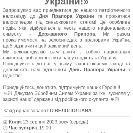
України!»
Запрошуємо вас приєднатися до нашого патріотичного
велозаїзду до
Дня Прапора України
та проїхатися
велосипедом під синьо-жовтим стягом! Це особлива
подія, яка відбудеться в честь нашого національного
символу –
Державного Прапора
. Ми разом
прокатимемося на велосипедах з прапорами України,
щоб відзначити цей важливий день.
Ми рекомендуємо вам взяти з собою національні
символи, щоб підкреслити нашу гордість за Україну.
Приєднуйтесь до нас у цьому захоплюючому заході та
допоможіть нам відзначити
День Прапора України
з
гідністю!
Приєднуйтесь, донатьте, підтримуйте наших Героїв!!!
🙏🏻 Дякуємо Збройним Силам України за їхні зусилля у
захисті нашої держави від російського окупанта 👊🏻.
Захід орнанізовано
ГО ВЕЛОПОЛТАВА
.
📅
Коли
: 23 серпня 2023 року (середа)
🕓
Час зустрічі
: 19:00