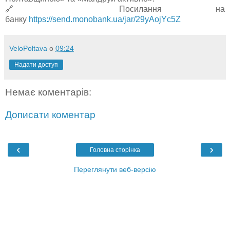
🔗 Посилання на
банку
https://send.monobank.ua/jar/29yAojYc5Z
VeloPoltava
о
09:24
Надати доступ
Немає коментарів:
Дописати коментар
‹
›
Головна сторінка
Переглянути веб-версію