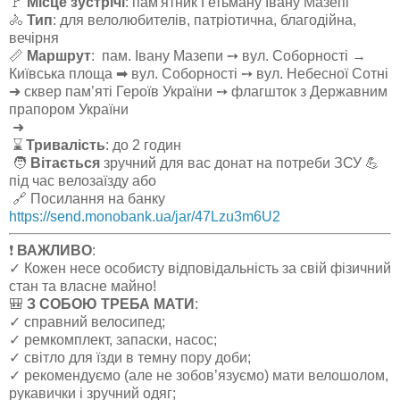
🚩
Місце зустрічі
: пам'ятник Гетьману Івану Мазепі
🚴
Тип
: для велолюбителів, патріотична, благодійна,
вечірня
📏
Маршрут
: пам. Івану Мазепи ➙ вул. Соборності →
Київська площа ➡ вул. Соборності ➙ вул. Небесної Сотні
➜ сквер пам’яті Героїв України ➙ флагшток з Державним
прапором України
➜
⌛
Тривалість
: до 2 годин
🧑
Вітається
зручний для вас донат на потреби ЗСУ 💪
під час велозаїзду або
🔗 Посилання на банку
https://send.monobank.ua/jar/47Lzu3m6U2
❗️
ВАЖЛИВО
:
✓ Кожен несе особисту відповідальність за свій фізичний
стан та власне майно!
🎒
З СОБОЮ ТРЕБА МАТИ
:
✓ справний велосипед;
✓ ремкомплект, запаски, насос;
✓ світло для їзди в темну пору доби;
✓ рекомендуємо (але не зобов’язуємо) мати велошолом,
рукавички і зручний одяг;