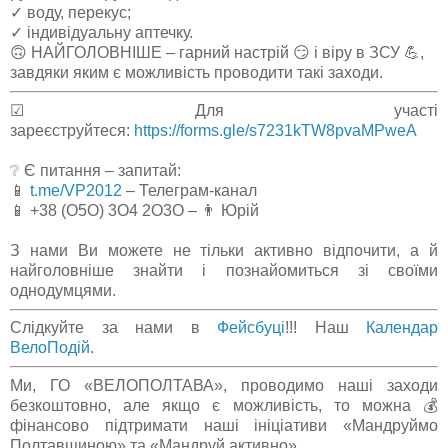
✓ воду, перекус;
✓ індивідуальну аптечку.
🙃 НАЙГОЛОВНІШЕ – гарний настрій 😏 і віру в ЗСУ 💪,
завдяки яким є можливість проводити такі заходи.
☑ Для участі
зареєструйтеся:
https://forms.gle/s7231kTW8pvaMPweA
❔ Є питання – запитай:
📱
t.me/VP2012
– Телеграм-канал
📱 +38 (О5О) 3О4 2О3О – 👨 Юрій
З нами Ви можете не тільки активно відпочити, а й
найголовніше знайти і познайомиться зі своїми
однодумцями.
Слідкуйте за нами в
Фейсбуці
!!! Наш
Календар
ВелоПодій
.
Ми, ГО «ВЕЛОПОЛТАВА», проводимо наші заходи
безкоштовно, але якщо є можливість, то можна 💰
фінансово підтримати наші ініціативи «Мандруймо
Полтавщиною» та «Мандруй активно».